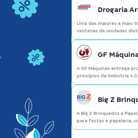
Drogaria Ar
Uma das maiores e mais tr
centenas de unidades dist
GF Máquin
A GF Máquinas entrega p
princípios da Indústria 4.
Big Z Brinq
A Big Z Brinquedos e Papel
para festas e papelaria, c