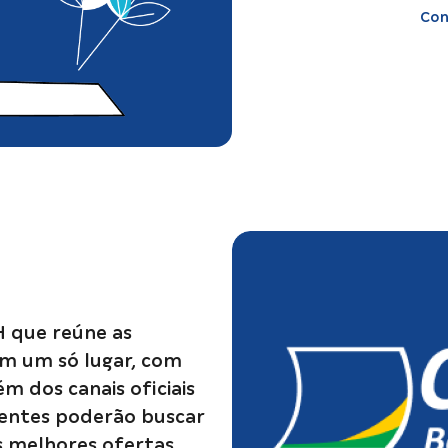
Con
H que reúne as
m um só lugar, com
ém dos canais oficiais
ientes poderão buscar
s melhores ofertas.